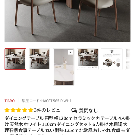
TIARO
製品コード: HAGST-565-D-WH1
3件のレビュー
質問なし
ダイニングテーブル 円型 幅120cm セラミック 丸テーブル 4人掛
け 天然木 ホワイト 110cm ダイニングセット 6人掛け 木目調 大
理石柄 食事テーブル 丸い 耐熱 135cm 北欧風 おしゃれ 食卓 モダ