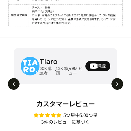
ソファ モジュール式ソファ ソファベッド
Tiaro
ダブル 圧縮ソファ 折りたたみソファベッ
購読
ド 来客対応 リビング 洗えるカバー 北欧風
¥143780 - ¥211680
30K
購
1.2K
動
49M
ビ
読者
画
ュー
おしゃれ 省スペース 組み替え自由 快適リ
組み替え自由。開けた瞬間ワクワクするモジ
129K
ビュー
ュール式ソファ🧩📦 #tiaro #ティアロ #モ
ラックス家具 dsm-001
ジュールソファ #ソファベッド #圧縮ソフ
ァ #sofa #shorts #home #fypviral
カスタマーレビュー
5つ星中5.00つ星
3件のレビューに基づく