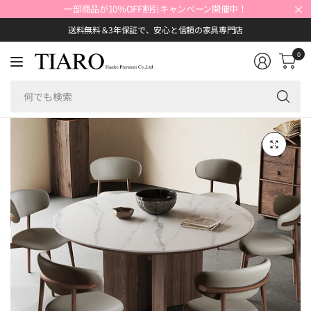
×
一部商品が10％OFF割引キャンペーン開催中！
送料無料＆3年保証で、安心と信頼の家具専門店
0
何
で
も
検
索