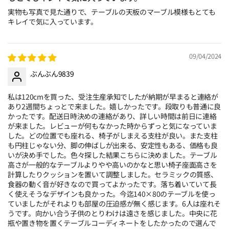
実物も写真で見た通りで、テーブルの天板のマーブル模様もとても
キレイで気に入っています。
09/04/2024
ぶんぶん9839
私は120cmを買った、受注生産承知でしたが納期が早まると連絡が
あり2週間ちょっとで来ました。嬉しかったです。段取りも普通に良
かったです。配送日時決めの連絡があり、詳しい時間は前日に連絡
が来ました。レビューが何もなかった時からずっと気になっていま
した。どの位置でも座れる、椅子がしまえる支柱が良い。また支柱
も円柱じゃない分、脚の伸ばしが出来る、安定性もある、価格も良
いが決め手でした。色々探した結果こちらに決めました。テーブル
高さが一般的なテーブルよりやや高いのかなと思い椅子座面高さを
計算したりクッションを置いて調整しました。セラミックの質感、
食器の動く音が好きなので買ってよかったです。落ち着いていて長
く使えそうなデザインも良かった。今迄140×80のテーブルを使っ
ていましたがそれよりも部屋の圧迫感が無く感じます。6人は座れそ
うです。向かい合う子供のとりわけは遠さを感じました。中央に花
瓶や置き物を置くテーブルコーディネートをしたかったので選んで