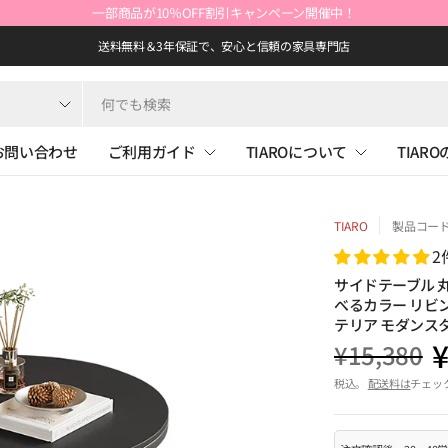
一部商品が10％OFF割引キャンペーン開催中！
送料無料＆3年保証で、安心と信頼の家具専門店
お問い合わせ
ご利用ガイド
TIAROについて
TIAR
TIARO
製品コード: 
2
サイドテーブル 丸
べるカラー リビ
テリア モダンスタイ
¥
¥15,380
税込。
配送料は
チェッ