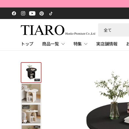
何
で
も
トップ
商品一覧
特集
実店舗情報
検
索