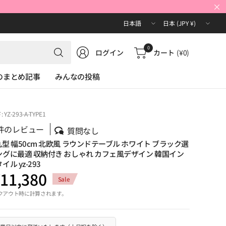
×
国/
国/
地
地
域
域
何
0
ログイン
カート
(¥0)
を
を
で
更
更
も
Oのまとめ記事
みんなの投稿
新
新
検
索
YZ-293-A-TYPE1
件のレビュー
質問なし
型 幅50cm 北欧風 ラウンドテーブル ホワイト ブラック選
ングに最適 収納付き おしゃれ カフェ風デザイン 韓国イン
ル yz-293
11,380
Sale
クアウト時に計算されます。