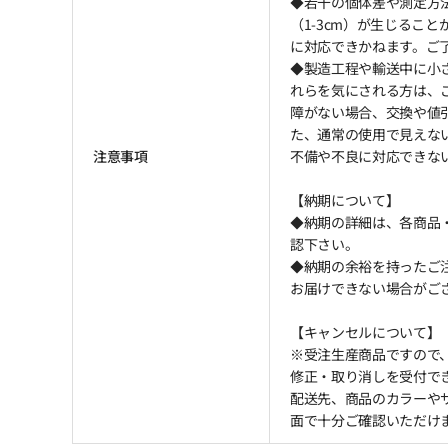
◆若干の個体差や測定方
（1-3cm）が生じるこ
に対応できかねます。ご
◆製造工程や輸送中に小
れらを気にされる方は、
障がない場合、交換や値
た、通常の使用で見えな
注意事項
不備や不良に対応できな
【納期について】
◆納期の詳細は、各商品
認下さい。
◆納期の余裕を持ったご注
お届けできない場合がござ
【キャンセルについて】
※受注生産商品ですので
修正・取り消しを受付で
配送先、商品のカラーや
面で十分ご確認いただけ