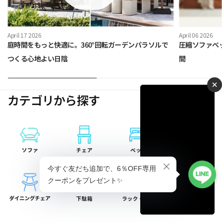
April 17 2026
April 06 2026
庭時間をもっと快適に。360°回転ガーデンパラソルで
圧縮ソファベ
つくる心地よい日陰
間
×
カテゴリから探す