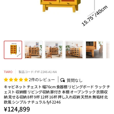
TIARO
製品コード: FYF-2246-A1-NA
2件のレビュー
質問なし
キャビネット チェスト 幅76cm 食器棚 リビングボード ラック チ
ェスト 収納棚 リビング収納 扉付き 本棚 オープンラック 衣類収
納 見せる収納 8杯 9杯 12杯 16杯 押し入れ収納 天然木 無垢材 北
欧風 シンプル ナチュラル fyf-2246
¥124,899