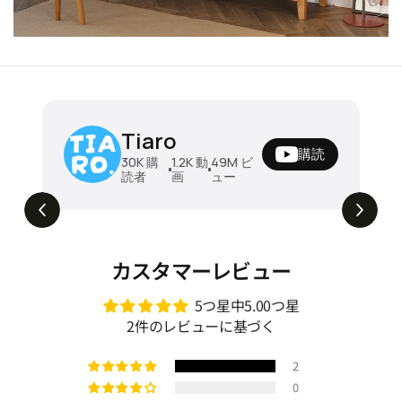
ソファ モジュール式ソファ ソファベッド
Tiaro
ダブル 圧縮ソファ 折りたたみソファベッ
購読
ド 来客対応 リビング 洗えるカバー 北欧風
¥143780 - ¥211680
30K
購
1.2K
動
49M
ビ
読者
画
ュー
おしゃれ 省スペース 組み替え自由 快適リ
組み替え自由。開けた瞬間ワクワクするモジ
129K
ビュー
ュール式ソファ🧩📦 #tiaro #ティアロ #モ
ラックス家具 dsm-001
ジュールソファ #ソファベッド #圧縮ソフ
ァ #sofa #shorts #home #fypviral
カスタマーレビュー
5つ星中5.00つ星
2件のレビューに基づく
2
0