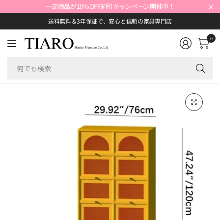
×
一部商品が10％OFF割引キャンペーン開催中！
送料無料＆3年保証で、安心と信頼の家具専門店
0
何
で
も
検
索