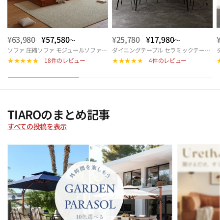
¥63,980
¥57,580
¥25,780
¥17,980
～
～
ソファ 圧縮ソファ モジュールソファ ソファベッド ダブル モジュール式ソファ 圧縮ソファーベッド 折りたたみソファベッド 来客対応 北欧 おしゃれ リビング 多機能 快適座面 hemw-5426
ダイニングテーブル セラミックテーブル 幅140cm 幅160cm 4人掛け 6人掛け 北欧風 モダン 長方形 食卓テーブル おしゃれ リビング カフェ風 ダイニングセット対応 9513-604hs
18件のレビュー
4件のレビュー
TIAROのまとめ記事
すべての投稿を表示