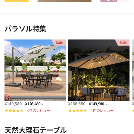
パラソル特集
Sale
Sale
¥140,580
¥166,680
¥126,480
¥149,980
～
～
4件のレビュー
4件のレビュー
天然大理石テーブル