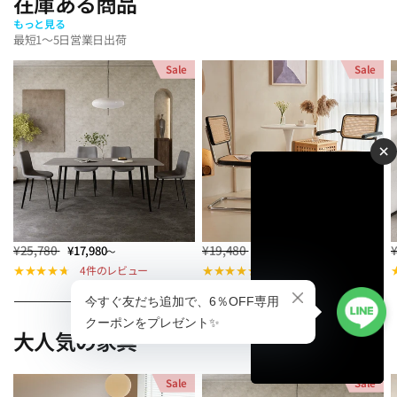
在庫ある商品
もっと見る
最短1～5日営業日出荷
Sale
Sale
×
¥25,780
¥19,480
¥17,980
¥17,480
～
～
4件のレビュー
4件のレビュー
大人気の家具
Sale
Sale