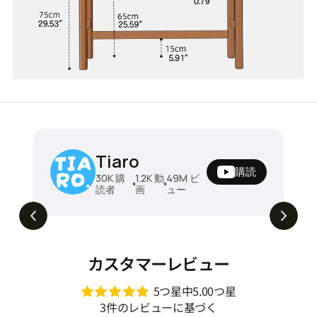
ソファベッド 折りたたみソファベッド ダ
Tiaro
ブル 木製フレーム クッション付き 幅196
購読
風
cm ベッド兼用 2人掛け 来客用 リビング
¥196780
30K
購
1.2K
動
49M
ビ
読者
画
ュー
リ
寝椅子 安定感 北欧風 シンプル 新生活 家
昼はソファ、夜はベッド。毎日ちょうどいい
ー
5.1M
ビュー
ソファベッド🛋️➡️🛏️ #tiaro #ティアロ
具 zzjj-001
#home #sofa #折りたたみソファ #ソファ
ベッド #2人掛けソファ #shorts
カスタマーレビュー
5つ星中5.00つ星
3件のレビューに基づく