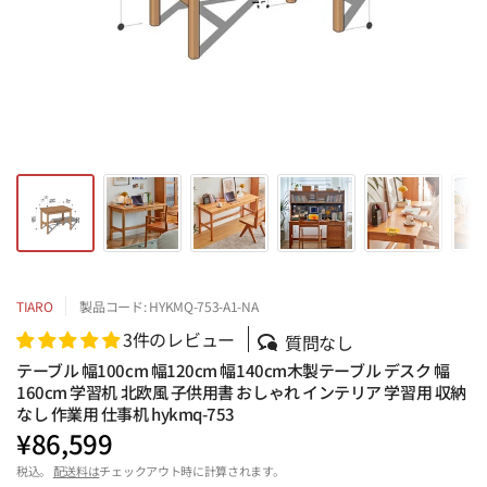
TIARO
製品コード: HYKMQ-753-A1-NA
3件のレビュー
質問なし
テーブル 幅100cm 幅120cm 幅140cm木製テーブル デスク 幅
160cm 学習机 北欧風 子供用書 おしゃれ インテリア 学習用 収納
なし 作業用 仕事机 hykmq-753
¥86,599
税込。
配送料は
チェックアウト時に計算されます。