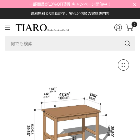
×
一部商品が10％OFF割引キャンペーン開催中！
送料無料＆3年保証で、安心と信頼の家具専門店
0
何
で
も
検
索