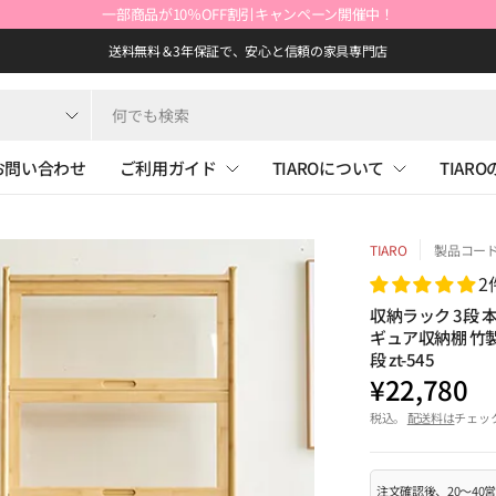
一部商品が10％OFF割引キャンペーン開催中！
送料無料＆3年保証で、安心と信頼の家具専門店
お問い合わせ
ご利用ガイド
TIAROについて
TIAR
TIARO
製品コード: 
2
収納ラック 3段 
ギュア収納棚 竹製
段 zt-545
¥22,780
税込。
配送料は
チェッ
注文確認後、20～4