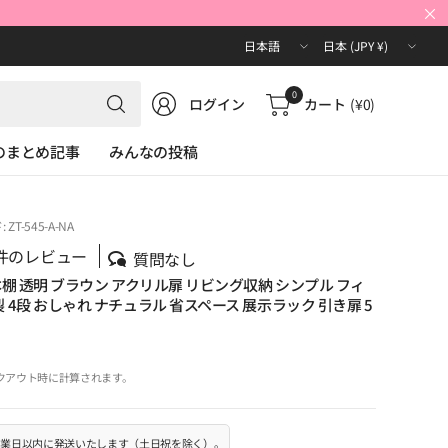
×
国/
国/
地
地
域
域
何
0
ログイン
カート
(¥0)
を
を
で
更
更
も
Oのまとめ記事
みんなの投稿
新
新
検
索
ZT-545-A-NA
件のレビュー
質問なし
本棚 透明 ブラウン アクリル扉 リビング収納 シンプル フィ
 4段 おしゃれ ナチュラル 省スペース 展示ラック 引き扉 5
クアウト時に計算されます。
0営業日以内に発送いたします（土日祝を除く）。