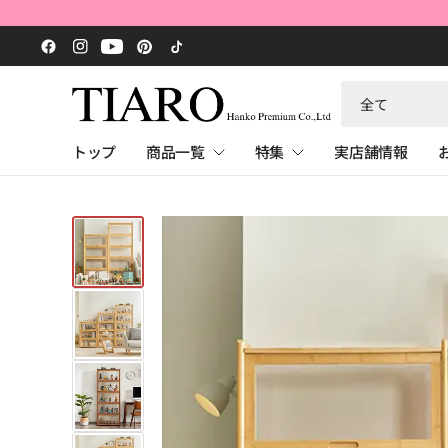
何
で
も
トップ
商品一覧
特集
実店舗情報
検
索