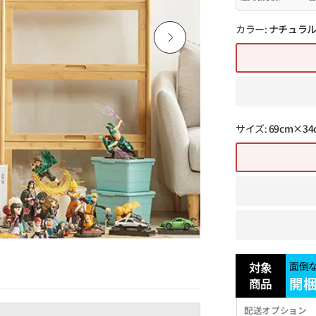
カラー:
ナチュラ
サイズ:
69cm×34
対象
面倒
開
商品
配送オプション