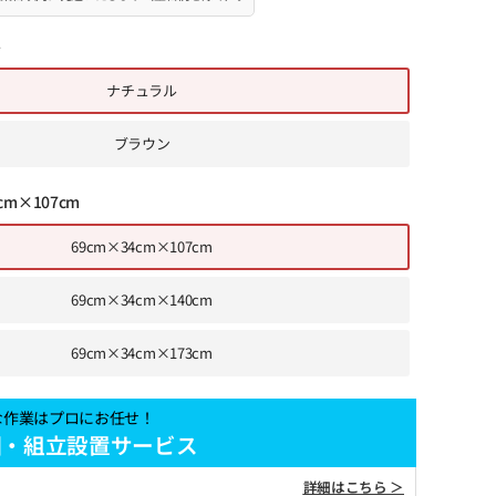
ル
ナチュラル
ブラウン
cm×107cm
69cm×34cm×107cm
69cm×34cm×140cm
69cm×34cm×173cm
な作業はプロにお任せ！
梱・組立設置サービス
詳細はこちら ＞