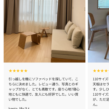
引っ越しを機にソファベッドを探していて、こ
110サイ
ちらに決めました。レビュー通り、写真とのギ
天板はセ
ャップがなく、とても素敵です。座り心地?寝心
す。少し
地ともに快適で、友人にも好評でした。いい買
110サイ
い物でした。
が、ただ
ん。
kenta_lifeさん