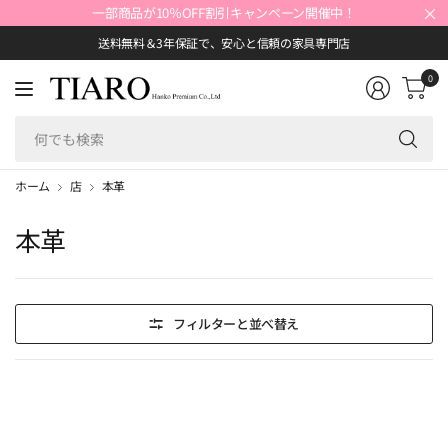
×
一部商品が10％OFF割引キャンペーン開催中！
送料無料＆3年保証で、安心と信頼の家具専門店
0
何
で
も
ホーム
店
本革
検
索
本革
フィルターと並べ替え