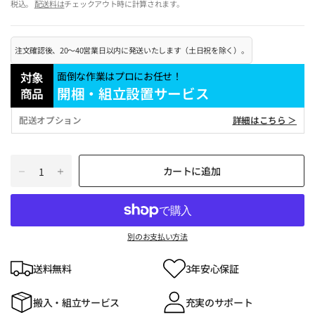
税込。
配送料は
チェックアウト時に計算されます。
注文確認後、20～40営業日以内に発送いたします（土日祝を除く）。
対象
面倒な作業はプロにお任せ！
開梱・組立設置サービス
商品
配送オプション
詳細はこちら ＞
カートに追加
別のお支払い方法
送料無料
3年安心保証
搬入・組立サービス
充実のサポート