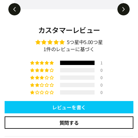
ー
5.1M
ビュー
ソファベッド🛋️➡️🛏️ #tiaro #ティアロ
具 zzjj-001
#home #sofa #折りたたみソファ #ソファ
ベッド #2人掛けソファ #shorts
カスタマーレビュー
5つ星中5.00つ星
1件のレビューに基づく
1
0
0
0
0
レビューを書く
質問する