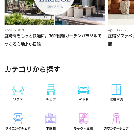
April 17 2026
April 06 2026
庭時間をもっと快適に。360°回転ガーデンパラソルで
圧縮ソファベ
つくる心地よい日陰
間
カテゴリから探す