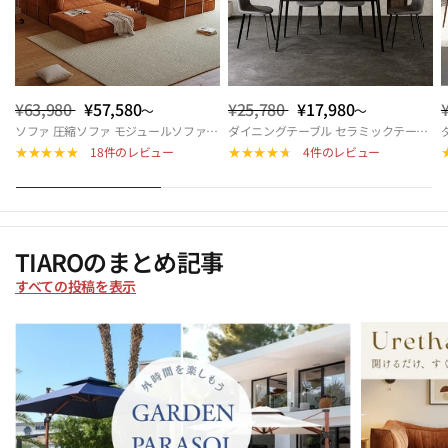
¥63,980
¥57,580
¥25,780
¥17,980
～
～
ソファ 圧縮ソファ モジュールソファ ソファベッド ダブル モジュール式ソファ 圧縮ソファーベッド 折りたたみソファベッド 来客対応 北欧 おしゃれ リビング 多機能 快適座面 hemw-5426
ダイニングテーブル セラミックテーブル 幅140cm 幅160cm 4人掛け 6人掛け 北欧風 モダン 長方形 食卓テーブル おしゃれ リビング カフェ風 ダイニングセット対応 9513-604hs
18件のレビュー
4件のレビュー
TIAROのまとめ記事
すべての投稿を表示