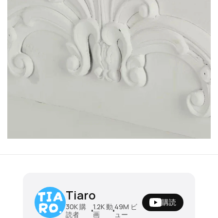
ソファベッド 折りたたみソファベッド ダ
Tiaro
ブル 木製フレーム クッション付き 幅196
購読
風
cm ベッド兼用 2人掛け 来客用 リビング
¥196780
30K
購
1.2K
動
49M
ビ
読者
画
ュー
リ
寝椅子 安定感 北欧風 シンプル 新生活 家
昼はソファ、夜はベッド。毎日ちょうどいい