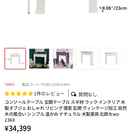
TIARO
製品コード: FCWZ-2368-A-WH
1件のレビュー
質問なし
コンソールテーブル 玄関テーブル スギ材 ラック インテリア 木
製オブジェ おしゃれ リビング 寝室 玄関 ヴィンテージ加工 自然
木の風合い シンプル 温かみ ナチュラル 木製家具 北欧 fcwz-
2368
¥34,399