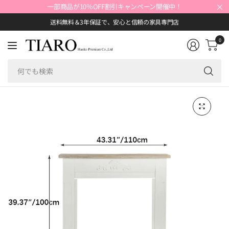
×
一部商品が10％OFF割引キャンペーン開催中！
送料無料＆3年保証で、安心と信頼の家具専門店
0
何
で
も
検
索