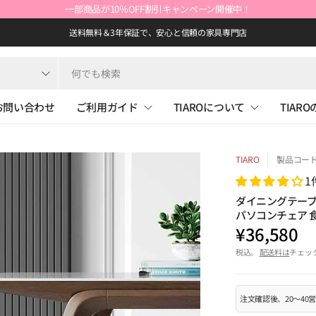
一部商品が10％OFF割引キャンペーン開催中！
送料無料＆3年保証で、安心と信頼の家具専門店
お問い合わせ
ご利用ガイド
TIAROについて
TIAR
TIARO
製品コード: 
1
ダイニングテーブル
パソコンチェア 食卓
¥36,580
税込。
配送料は
チェッ
注文確認後、20～4