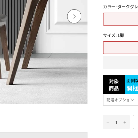
カラー:
ダークグ
サイズ:
1脚
対象
面倒
開
商品
配送オプション