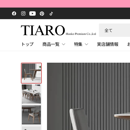
何
で
も
トップ
商品一覧
特集
実店舗情報
検
索