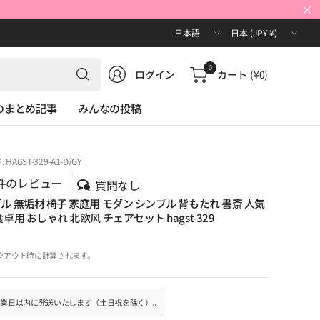
×
国/
国/
地
地
域
域
何
0
ログイン
カート
(¥0)
を
を
で
更
更
も
Oのまとめ記事
みんなの投稿
新
新
検
索
HAGST-329-A1-D/GY
件のレビュー
質問なし
 無垢材 椅子 家庭用 モダン シンプル 背もたれ 書斎 人気
用 おしゃれ 北欧风 チェアセット hagst-329
クアウト時に計算されます。
0営業日以内に発送いたします（土日祝を除く）。