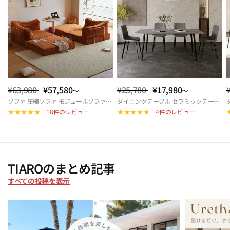
¥63,980
¥57,580
¥25,780
¥17,980
～
～
ソファ 圧縮ソファ モジュールソファ ソファベッド ダブル モジュール式ソファ 圧縮ソファーベッド 折りたたみソファベッド 来客対応 北欧 おしゃれ リビング 多機能 快適座面 hemw-5426
ダイニングテーブル セラミックテーブル 幅140cm 幅160cm 4人掛け 6人掛け 北欧風 モダン 長方形 食卓テーブル おしゃれ リビング カフェ風 ダイニングセット対応 9513-604hs
18件のレビュー
4件のレビュー
TIAROのまとめ記事
すべての投稿を表示