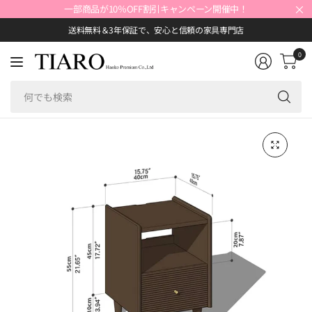
×
一部商品が10％OFF割引キャンペーン開催中！
送料無料＆3年保証で、安心と信頼の家具専門店
0
何
で
も
検
索