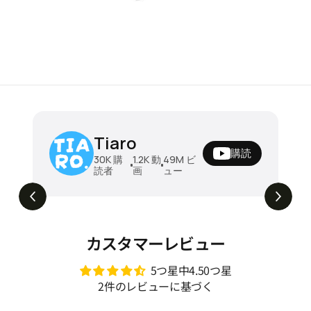
ソファベッド 折りたたみソファベッド ダ
Tiaro
ブル 木製フレーム クッション付き 幅196
購読
cm ベッド兼用 2人掛け 来客用 リビング
¥196780
30K
購
1.2K
動
49M
ビ
読者
画
ュー
寝椅子 安定感 北欧風 シンプル 新生活 家
昼はソファ、夜はベッド。毎日ちょうどいい
5.1M
ビュー
ソファベッド🛋️➡️🛏️ #tiaro #ティアロ
具 zzjj-001
#home #sofa #折りたたみソファ #ソファ
ベッド #2人掛けソファ #shorts
カスタマーレビュー
5つ星中4.50つ星
2件のレビューに基づく