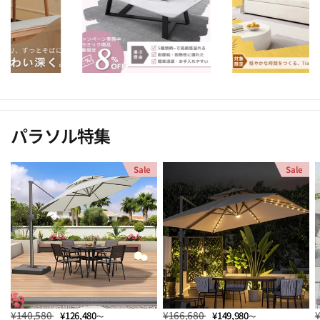
パラソル特集
Sale
Sale
¥140,580
¥166,680
¥126,480
¥149,980
～
～