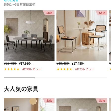
最短1～5日営業日出荷
Sale
Sale
¥25,780
¥19,480
¥17,980
¥17,480
～
～
4件のレビュー
4件のレビュー
大人気の家具
Sale
Sale