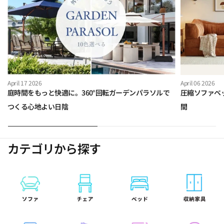
April 17 2026
April 06 2026
庭時間をもっと快適に。360°回転ガーデンパラソルで
圧縮ソファベ
つくる心地よい日陰
間
カテゴリから探す