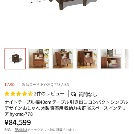
TIARO
製品コード: HYKMQ-778-A-BN
2件のレビュー
質問なし
ナイトテーブル 幅40cm テーブル 引き出し コンパクト シンプル
デザイン おしゃれ 木製 寝室用 収納力抜群 省スペース インテリ
ア hykmq-778
¥84,599
税込。
配送料は
チェックアウト時に計算されます。