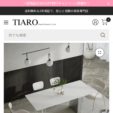
×
一部商品が10％OFF割引キャンペーン開催中！
送料無料＆3年保証で、安心と信頼の家具専門店
0
何
で
も
検
索