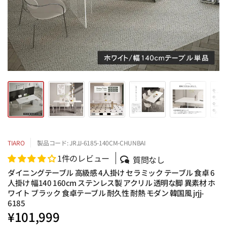
TIARO
製品コード: JRJJ-6185-140CM-CHUNBAI
1件のレビュー
質問なし
ダイニングテーブル 高級感 4人掛け セラミック テーブル 食卓 6
人掛け 幅140 160cm ステンレス製 アクリル 透明な脚 異素材 ホ
ワイト ブラック 食卓テーブル 耐久性 耐熱 モダン 韓国風 jrjj-
6185
¥101,999