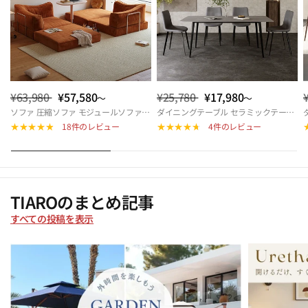
¥63,980
¥57,580
¥25,780
¥17,980
～
～
ソファ 圧縮ソファ モジュールソファ ソファベッド ダブル モジュール式ソファ 圧縮ソファーベッド 折りたたみソファベッド 来客対応 北欧 おしゃれ リビング 多機能 快適座面 hemw-5426
ダイニングテーブル セラミックテーブル 幅140cm 幅160cm 4人掛け 6人掛け 北欧風 モダン 長方形 食卓テーブル おしゃれ リビング カフェ風 ダイニングセット対応 9513-604hs
18件のレビュー
4件のレビュー
TIAROのまとめ記事
すべての投稿を表示