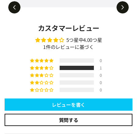
ベッド🛋️➡️🛏️ #tiaro #ティアロ #home
ベッド 3way ソファベッド hemw-5427
#sofa #ソファベッド #ソファ #shorts
カスタマーレビュー
5つ星中4.00つ星
1件のレビューに基づく
0
1
0
0
0
レビューを書く
質問する