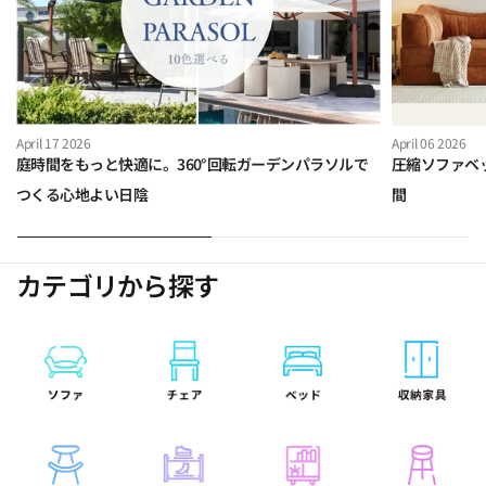
April 17 2026
April 06 2026
庭時間をもっと快適に。360°回転ガーデンパラソルで
圧縮ソファベ
つくる心地よい日陰
間
カテゴリから探す