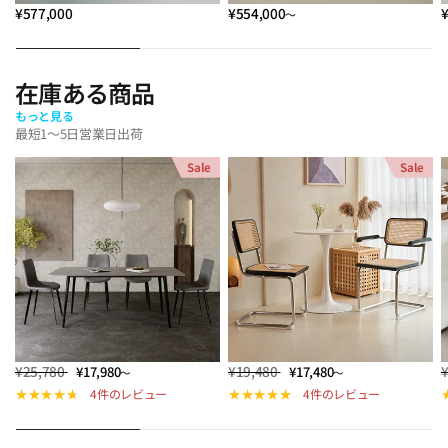
¥577,000
¥554,000
～
在庫ある商品
もっと見る
最短1～5日営業日出荷
Sale
Sale
¥25,780
¥19,480
¥17,980
¥17,480
～
～
4件のレビュー
4件のレビュー