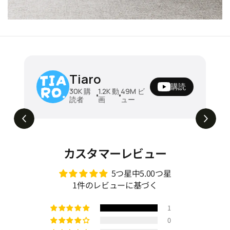
ュール式ソファ ソファベッド
ソファベッド 折りたたみ
Tiaro
ソファ 折りたたみソファベッ
ブル 木製フレーム クッシ
購読
 リビング 洗えるカバー 北欧風
¥211680
cm ベッド兼用 2人掛け
¥196780
30K
購
1.2K
動
49M
ビ
読者
画
ュー
スペース 組み替え自由 快適リ
寝椅子 安定感 北欧風 シ
た瞬間ワクワクするモジ
昼はソファ、夜はベッド。毎日ちょ
129K
ビュー
dsm-001
ソファベッド🛋️➡️🛏️ #tiaro #ティ
具 zzjj-001
ファベッド #圧縮ソフ
#home #sofa #折りたたみソフ
home #fypviral
ベッド #2人掛けソファ #shorts
カスタマーレビュー
5つ星中5.00つ星
1件のレビューに基づく
1
0