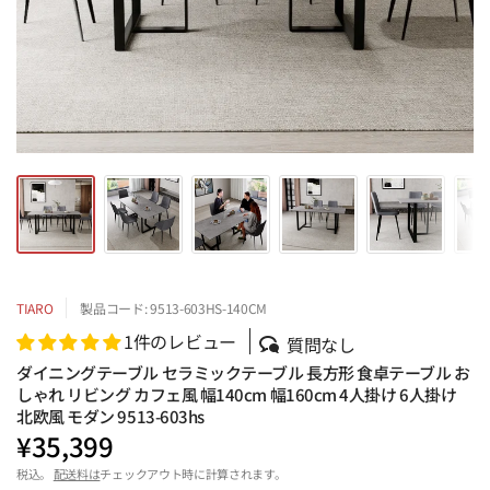
TIARO
製品コード: 9513-603HS-140CM
1件のレビュー
質問なし
ダイニングテーブル セラミックテーブル 長方形 食卓テーブル お
しゃれ リビング カフェ風 幅140cm 幅160cm 4人掛け 6人掛け
北欧風 モダン 9513-603hs
¥35,399
税込。
配送料は
チェックアウト時に計算されます。