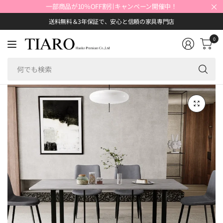
×
一部商品が10％OFF割引キャンペーン開催中！
送料無料＆3年保証で、安心と信頼の家具専門店
0
何
で
も
検
索