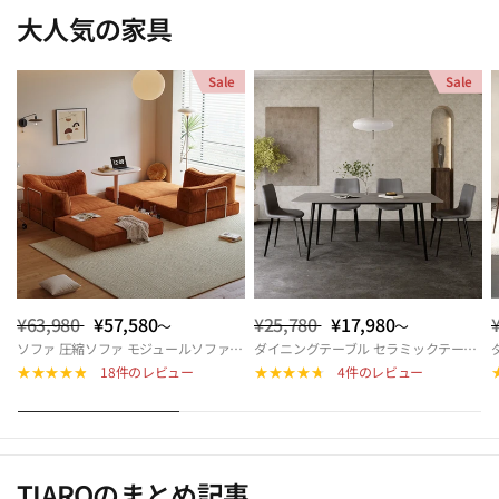
大人気の家具
Sale
Sale
¥63,980
¥57,580
¥25,780
¥17,980
～
～
ソファ 圧縮ソファ モジュールソファ ソファベッド ダブル モジュール式ソファ 圧縮ソファーベッド 折りたたみソファベッド 来客対応 北欧 おしゃれ リビング 多機能 快適座面 hemw-5426
ダイニングテーブル セラミックテーブル 幅140cm 幅160cm 4人掛け 6人掛け 北欧風 モダン 長方形 食卓テーブル おしゃれ リビング カフェ風 ダイニングセット対応 9513-604hs
18件のレビュー
4件のレビュー
TIAROのまとめ記事