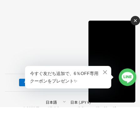
×
国/
国/
地
地
© 2026 Tiaro, All rights reserved. Powered by Shopify
¥66880 - ¥127280
配送について
域
域
を
を
更
更
配送会社
新
新