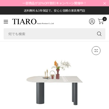
×
一部商品が10％OFF割引キャンペーン開催中！
送料無料＆3年保証で、安心と信頼の家具専門店
0
何
で
も
検
索