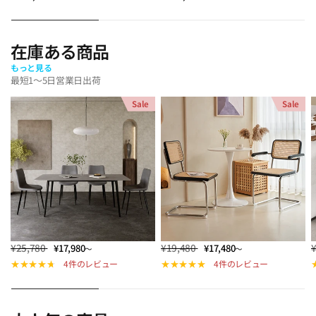
在庫ある商品
もっと見る
最短1～5日営業日出荷
Sale
Sale
¥25,780
¥19,480
¥17,980
¥17,480
～
～
4件のレビュー
4件のレビュー