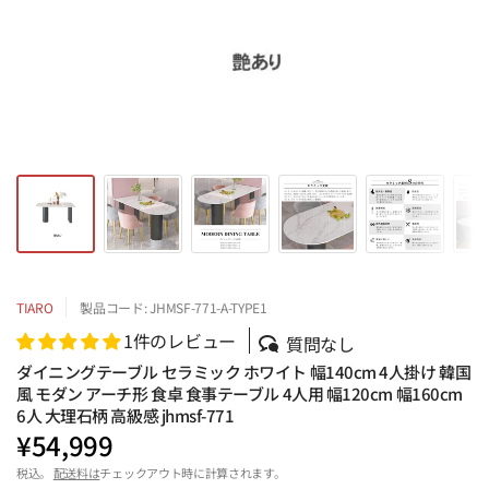
TIARO
製品コード: JHMSF-771-A-TYPE1
1件のレビュー
質問なし
ダイニングテーブル セラミック ホワイト 幅140cm 4人掛け 韓国
風 モダン アーチ形 食卓 食事テーブル 4人用 幅120cm 幅160cm
6人 大理石柄 高級感 jhmsf-771
¥54,999
税込。
配送料は
チェックアウト時に計算されます。