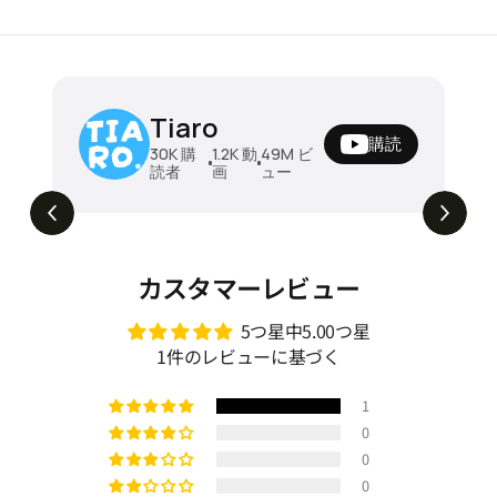
ソファベッド 折りたたみソファベッド ダ
Tiaro
ブル 木製フレーム クッション付き 幅196
購読
cm ベッド兼用 2人掛け 来客用 リビング
¥196780
30K
購
1.2K
動
49M
ビ
読者
画
ュー
寝椅子 安定感 北欧風 シンプル 新生活 家
昼はソファ、夜はベッド。毎日ちょうどいい
5.1M
ビュー
ソファベッド🛋️➡️🛏️ #tiaro #ティアロ
具 zzjj-001
#home #sofa #折りたたみソファ #ソファ
ベッド #2人掛けソファ #shorts
カスタマーレビュー
5つ星中5.00つ星
1件のレビューに基づく
1
0
0
0