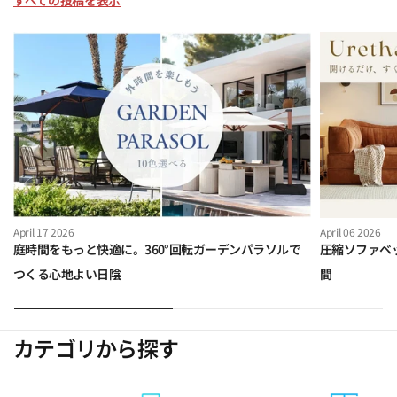
April 17 2026
April 06 2026
庭時間をもっと快適に。360°回転ガーデンパラソルで
圧縮ソファベ
つくる心地よい日陰
間
カテゴリから探す