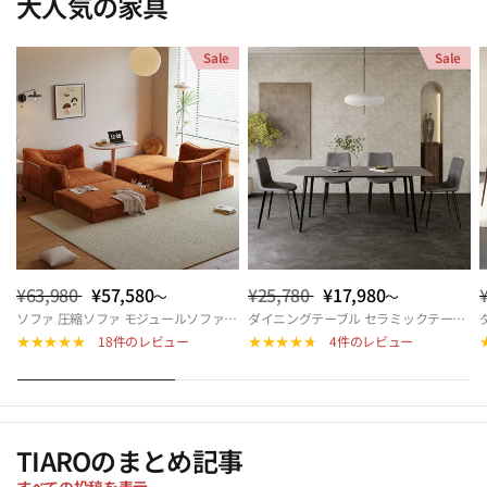
大人気の家具
Sale
Sale
¥63,980
¥57,580
¥25,780
¥17,980
～
～
ソファ 圧縮ソファ モジュールソファ ソファベッド ダブル モジュール式ソファ 圧縮ソファーベッド 折りたたみソファベッド 来客対応 北欧 おしゃれ リビング 多機能 快適座面 hemw-5426
ダイニングテーブル セラミックテーブル 幅140cm 幅160cm 4人掛け 6人掛け 北欧風 モダン 長方形 食卓テーブル おしゃれ リビング カフェ風 ダイニングセット対応 9513-604hs
18件のレビュー
4件のレビュー
TIAROのまとめ記事
すべての投稿を表示