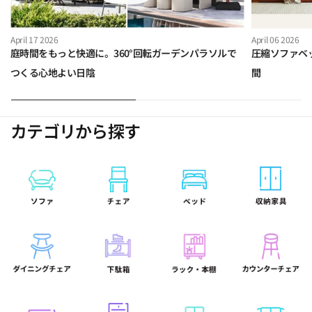
April 17 2026
April 06 2026
庭時間をもっと快適に。360°回転ガーデンパラソルで
圧縮ソファベ
つくる心地よい日陰
間
カテゴリから探す