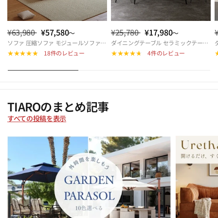
¥63,980
¥57,580
¥25,780
¥17,980
～
～
ソファ 圧縮ソファ モジュールソファ ソファベッド ダブル モジュール式ソファ 圧縮ソファーベッド 折りたたみソファベッド 来客対応 北欧 おしゃれ リビング 多機能 快適座面 hemw-5426
ダイニングテーブル セラミックテーブル 幅140cm 幅160cm 4人掛け 6人掛け 北欧風 モダン 長方形 食卓テーブル おしゃれ リビング カフェ風 ダイニングセット対応 9513-604hs
18件のレビュー
4件のレビュー
TIAROのまとめ記事
すべての投稿を表示