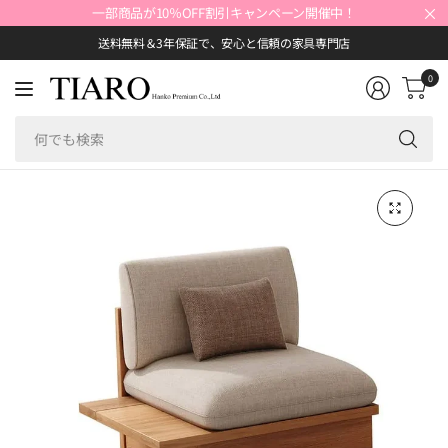
×
一部商品が10％OFF割引キャンペーン開催中！
送料無料＆3年保証で、安心と信頼の家具専門店
0
何
で
も
検
索