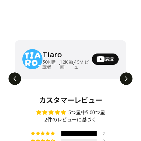
ソファベッド 折りたたみソファベッド ダ
Tiaro
ブル 木製フレーム クッション付き 幅196
購読
cm ベッド兼用 2人掛け 来客用 リビング
¥196780
30K
購
1.2K
動
49M
ビ
読者
画
ュー
寝椅子 安定感 北欧風 シンプル 新生活 家
昼はソファ、夜はベッド。毎日ちょうどいい
5.1M
ビュー
ソファベッド🛋️➡️🛏️ #tiaro #ティアロ
具 zzjj-001
#home #sofa #折りたたみソファ #ソファ
ベッド #2人掛けソファ #shorts
カスタマーレビュー
5つ星中5.00つ星
2件のレビューに基づく
2
0