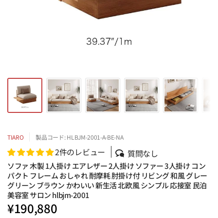
TIARO
製品コード: HLBJM-2001-A-BE-NA
2件のレビュー
質問なし
ソファ 木製 1人掛け エアレザー 2人掛け ソファー 3人掛け コン
パクト フレーム おしゃれ 耐摩耗 肘掛け付 リビング 和風 グレー
グリーン ブラウン かわいい 新生活 北欧風 シンプル 応接室 民泊
美容室 サロン hlbjm-2001
¥190,880