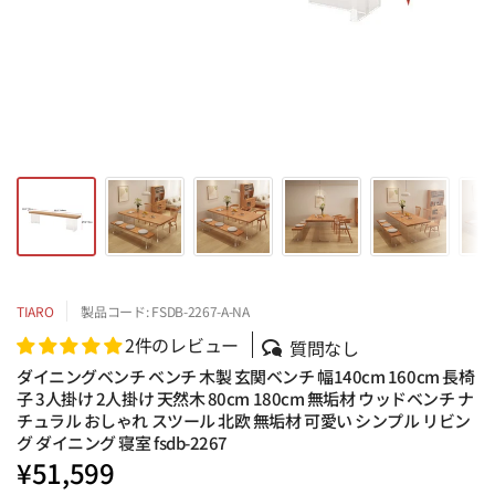
TIARO
製品コード: FSDB-2267-A-NA
2件のレビュー
質問なし
ダイニングベンチ ベンチ 木製 玄関ベンチ 幅140cm 160cm 長椅
子 3人掛け 2人掛け 天然木 80cm 180cm 無垢材 ウッドベンチ ナ
チュラル おしゃれ スツール 北欧 無垢材 可愛い シンプル リビン
グ ダイニング 寝室 fsdb-2267
¥51,599