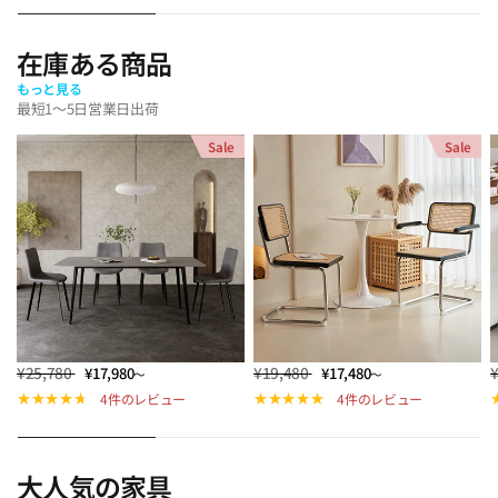
在庫ある商品
もっと見る
最短1～5日営業日出荷
Sale
Sale
¥25,780
¥19,480
¥17,980
¥17,480
～
～
4件のレビュー
4件のレビュー
大人気の家具