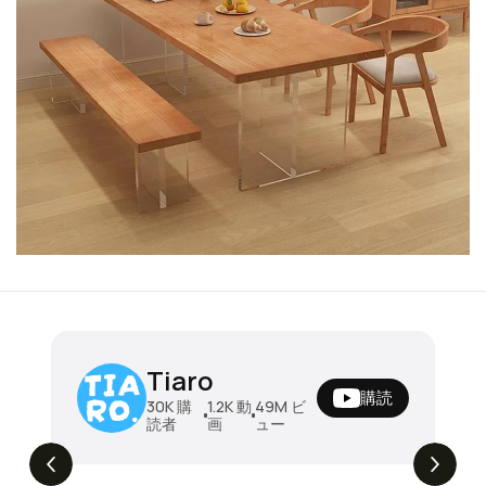
ソファベッド 折りたたみソファベッド ダ
Tiaro
ブル 木製フレーム クッション付き 幅196
購読
cm ベッド兼用 2人掛け 来客用 リビング
¥196780
30K
購
1.2K
動
49M
ビ
読者
画
ュー
寝椅子 安定感 北欧風 シンプル 新生活 家
昼はソファ、夜はベッド。毎日ちょうどいい
5.1M
ビュー
ソファベッド🛋️➡️🛏️ #tiaro #ティアロ
具 zzjj-001
#home #sofa #折りたたみソファ #ソファ
ベッド #2人掛けソファ #shorts