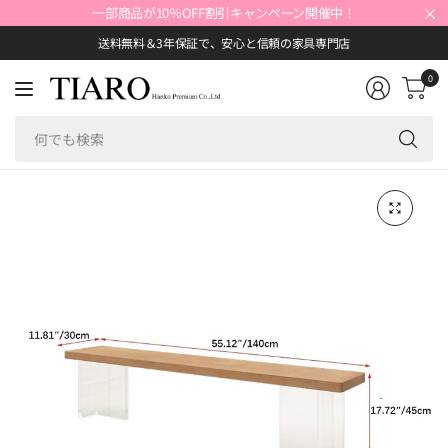
×
一部商品が10％OFF割引キャンペーン開催中！
送料無料＆3年保証で、安心と信頼の家具専門店
0
何
で
も
検
索