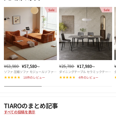
Sale
Sale
¥63,980
¥57,580
¥25,780
¥17,980
～
～
ソファ 圧縮ソファ モジュールソファ ソファベッド ダブル モジュール式ソファ 圧縮ソファーベッド 折りたたみソファベッド 来客対応 北欧 おしゃれ リビング 多機能 快適座面 hemw-5426
ダイニングテーブル セラミックテーブル 幅140cm 幅160cm 4人掛け 6人掛け 北欧風 モダン 長方形 食卓テーブル おしゃれ リビング カフェ風 ダイニングセット対応 9513-604hs
18件のレビュー
4件のレビュー
TIAROのまとめ記事
すべての投稿を表示