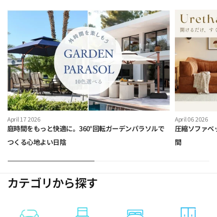
April 17 2026
April 06 2026
庭時間をもっと快適に。360°回転ガーデンパラソルで
圧縮ソファベ
つくる心地よい日陰
間
カテゴリから探す