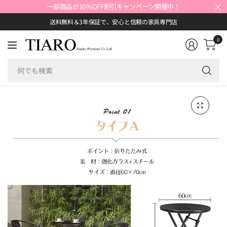
×
一部商品が10％OFF割引キャンペーン開催中！
送料無料＆3年保証で、安心と信頼の家具専門店
0
何
で
も
検
索