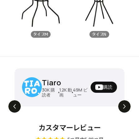
ソファ モジュール式ソファ ソファベッド
Tiaro
ダブル 圧縮ソファ 折りたたみソファベッ
購読
ド 来客対応 リビング 洗えるカバー 北欧風
¥143780 - ¥211680
30K
購
1.2K
動
49M
ビ
読者
画
ュー
おしゃれ 省スペース 組み替え自由 快適リ
組み替え自由。開けた瞬間ワクワクするモジ
129K
ビュー
ュール式ソファ🧩📦 #tiaro #ティアロ #モ
ラックス家具 dsm-001
ジュールソファ #ソファベッド #圧縮ソフ
ァ #sofa #shorts #home #fypviral
カスタマーレビュー