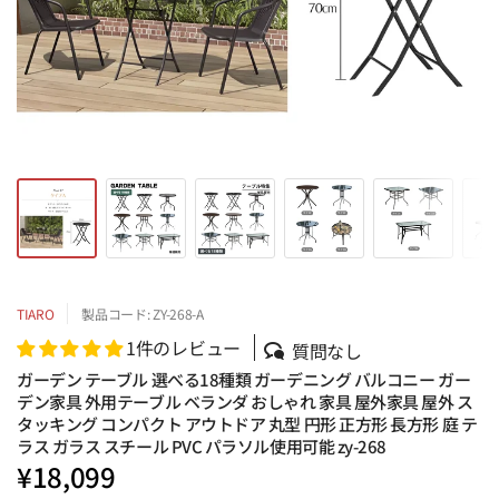
TIARO
製品コード: ZY-268-A
1件のレビュー
質問なし
ガーデン テーブル 選べる18種類 ガーデニング バルコニー ガー
デン家具 外用テーブル ベランダ おしゃれ 家具 屋外家具 屋外 ス
タッキング コンパクト アウトドア 丸型 円形 正方形 長方形 庭 テ
ラス ガラス スチール PVC パラソル使用可能 zy-268
¥18,099