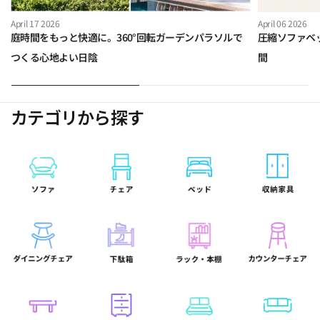
April 17 2026
April 06 2026
庭時間をもっと快適に。360°回転ガーデンパラソルで
圧縮ソファベ
つくる心地よい日陰
間
カテゴリから探す