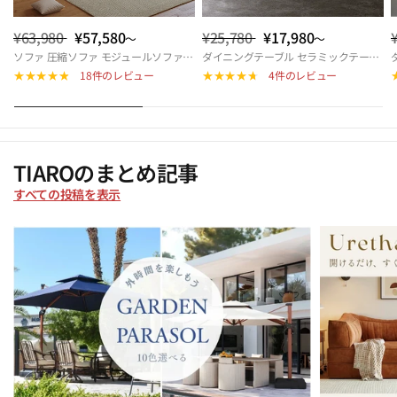
¥63,980
¥57,580
¥25,780
¥17,980
～
～
ソファ 圧縮ソファ モジュールソファ ソファベッド ダブル モジュール式ソファ 圧縮ソファーベッド 折りたたみソファベッド 来客対応 北欧 おしゃれ リビング 多機能 快適座面 hemw-5426
ダイニングテーブル セラミックテーブル 幅140cm 幅160cm 4人掛け 6人掛け 北欧風 モダン 長方形 食卓テーブル おしゃれ リビング カフェ風 ダイニングセット対応 9513-604hs
18件のレビュー
4件のレビュー
TIAROのまとめ記事
すべての投稿を表示