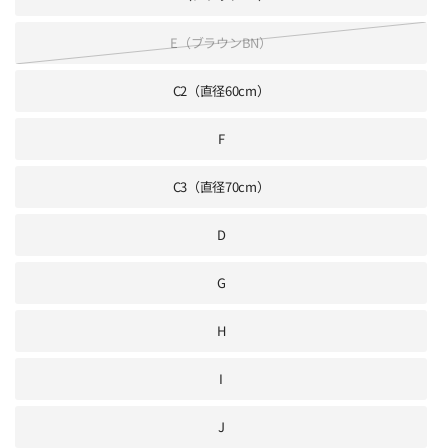
E（ブラウンBN）
C2（直径60cm）
F
C3（直径70cm）
D
G
H
I
J